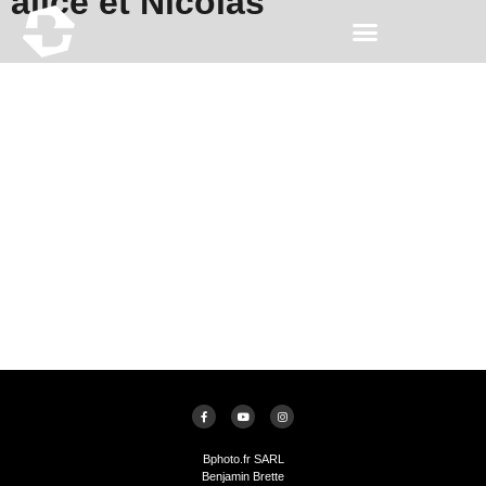
alice et Nicolas
Bphoto.fr SARL
Benjamin Brette