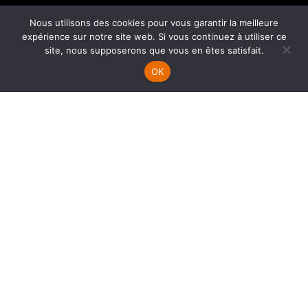
Mentions légales
Nous utilisons des cookies pour vous garantir la meilleure
expérience sur notre site web. Si vous continuez à utiliser ce
site, nous supposerons que vous en êtes satisfait.
OK
HOME
MARIAGE
FAMILLE
TARIFS
CALL ME