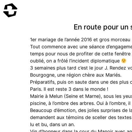
En route pour un
1er mariage de l’année 2016 et gros morceau
Tout commence avec une séance d’engagement a
temps pour nous de profiter de cette fenêtre m
oublié, on a frôlé l’incident diplomatique
3 semaines plus tard c’est le jour J. Rendez 
Bourgogne, une région chère aux Mariés.
Préparatifs, puis on saute dans une des plus o
Paris. Il est reste 3 dans le monde !
Mairie à Melun (Seine et Marne), sous les yeu
piscine, à l’ombre des arbres. Oui à l’ombre, il
Beaucoup d’émotion, des jolies surprises de la
demandent aux témoins de sceller des textes
lu et bu, dans un an.
Vin d’honneur dans la cour du Manoir avec an