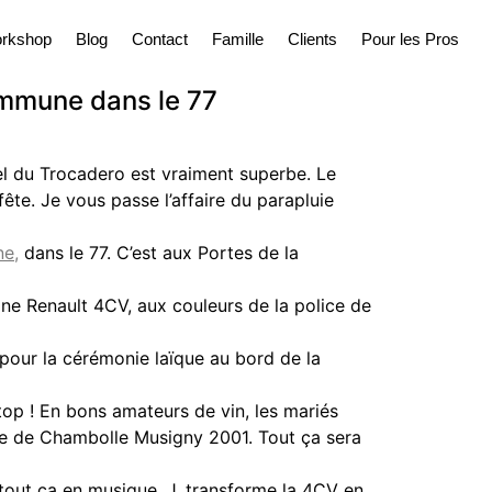
rkshop
Blog
Contact
Famille
Clients
Pour les Pros
ommune dans le 77
el du Trocadero est vraiment superbe. Le
ête. Je vous passe l’affaire du parapluie
e,
dans le 77. C’est aux Portes de la
 Une Renault 4CV, aux couleurs de la police de
 pour la cérémonie laïque au bord de la
 top ! En bons amateurs de vin, les mariés
le de Chambolle Musigny 2001. Tout ça sera
tout ça en musique. J. transforme la 4CV en