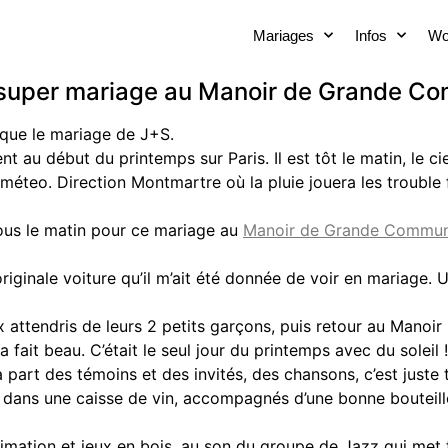
Mariages
Infos
Wo
 super mariage au Manoir de Grande C
 que le mariage de J+S.
u début du printemps sur Paris. Il est tôt le matin, le ci
éteo. Direction Montmartre où la pluie jouera les trouble f
vous le matin pour ce mariage au
Manoir de Grande Commun
riginale voiture qu’il m’ait été donnée de voir en mariage.
x attendris de leurs 2 petits garçons, puis retour au Manoir
 a fait beau. C’était le seul jour du printemps avec du soleil !
 part des témoins et des invités, des chansons, c’est juste
 dans une caisse de vin, accompagnés d’une bonne bouteil
imation et jeux en bois, au son du groupe de Jazz qui met 