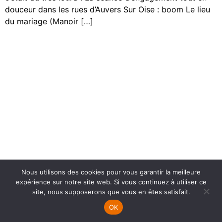
douceur dans les rues d’Auvers Sur Oise : boom Le lieu
du mariage (Manoir […]
Nous utilisons des cookies pour vous garantir la meilleure
expérience sur notre site web. Si vous continuez à utiliser ce
site, nous supposerons que vous en êtes satisfait.
OK
HOME
MARIAGE
TARIFS
CONTACT
CALL ME