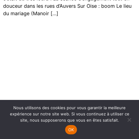
douceur dans les rues d’Auvers Sur Oise : boom Le lieu
du mariage (Manoir […]
Nous utilisons des cookies pour vous garantir la meilleure
expérience sur notre site web. Si vous continuez à utiliser ce
site, nous supposerons que vous en êtes satisfait.
OK
HOME
MARIAGE
TARIFS
CONTACT
CALL ME