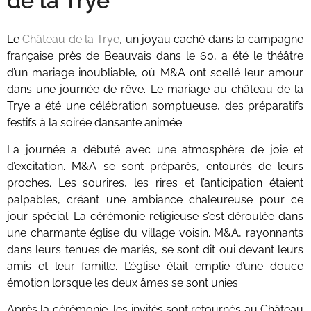
de la Trye
Le
Château de la Trye
, un joyau caché dans la campagne
française près de Beauvais dans le 60, a été le théâtre
d’un mariage inoubliable, où M&A ont scellé leur amour
dans une journée de rêve. Le mariage au château de la
Trye a été une célébration somptueuse, des préparatifs
festifs à la soirée dansante animée.
La journée a débuté avec une atmosphère de joie et
d’excitation. M&A se sont préparés, entourés de leurs
proches. Les sourires, les rires et l’anticipation étaient
palpables, créant une ambiance chaleureuse pour ce
jour spécial.
La cérémonie religieuse s’est déroulée dans
une charmante église du village voisin. M&A, rayonnants
dans leurs tenues de mariés, se sont dit oui devant leurs
amis et leur famille. L’église était emplie d’une douce
émotion lorsque les deux âmes se sont unies.
Après la cérémonie, les invités sont retournés au Château